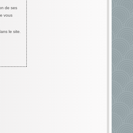
ion de ses
ue vous
ns le site.