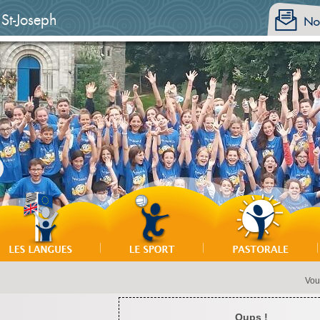
 St-Joseph
Vous
Oups !