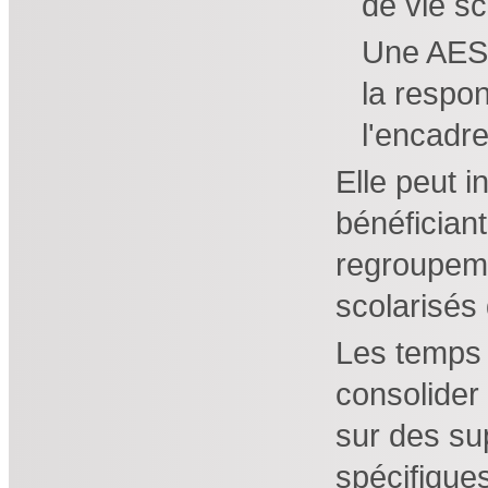
de vie sc
Une AESH-
la respo
l'encadre
Elle peut i
bénéfician
regroupeme
scolarisés
Les temps
consolider 
sur des su
spécifiques