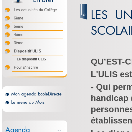
LES UN
Les actualités du Collège
6ème
SCOLAIR
5ème
4ème
3ème
Dispositif ULIS
QU’EST-C
Le dispositif ULIS
Pour s'inscrire
L'ULIS est
- Qui perm
Mon agenda EcoleDirecte
handicap 
Le menu du Mois
personnes
établissem
Agenda
>>