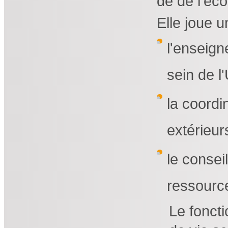
de de l'éco
Elle joue u
l'enseig
sein de l
la coordi
extérieurs
le consei
ressourc
Le foncti