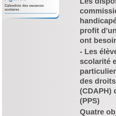
Les dispos
Calendrier des vacances
commissio
scolaires
handicapé
profit d'u
ont besoi
- Les élèv
scolarité 
particuli
des droit
(CDAPH) qu
(PPS)
Quatre obj