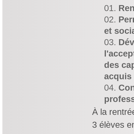
Ren
Per
et soci
Dév
l'accep
des ca
acquis 
Con
profess
À la rentré
3 élèves e