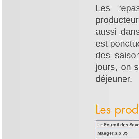
Les repa
producteurs
aussi dans
est ponctu
des saison
jours, on s
déjeuner.
Les prod
Le Fournil des Sav
Manger bio 35