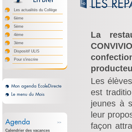
LES REP
Les actualités du Collège
6ème
5ème
La resta
4ème
3ème
CONVIVIO
Dispositif ULIS
confection
Pour s'inscrire
producteur
Les élèves
Mon agenda EcoleDirecte
est traditi
Le menu du Mois
jeunes à
leur propo
Agenda
>>
façon attra
Calendrier des vacances