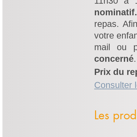
11h30 à 1
nominatif.
repas. Afi
votre enfa
mail ou 
concerné
.
Prix du re
Consulter 
Les produ