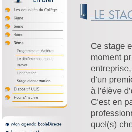
LE STA
Les actualités du Collège
6ème
5ème
4ème
3ème
Ce stage e
Programme et Matières
moment pri
Le diplôme national du
Brevet
entreprise,
L'orientation
d'un premi
Stage d'observation
à l'élève d
Dispositif ULIS
Pour s'inscrire
C'est en p
profession
quel(s) che
Mon agenda EcoleDirecte