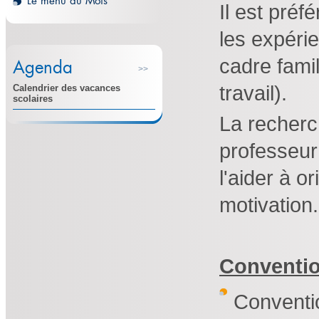
Le menu du Mois
Il est préf
les expérie
cadre famil
Agenda
>>
travail).
Calendrier des vacances
scolaires
La recherch
professeur 
l'aider à o
motivation.
Conventio
Conventio