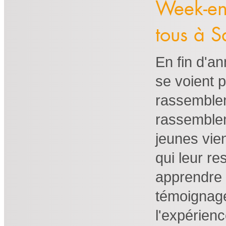
Week-en
tous à S
En fin d'an
se voient
rassemblem
rassemblem
jeunes vie
qui leur r
apprendre 
témoignages
l'expérien