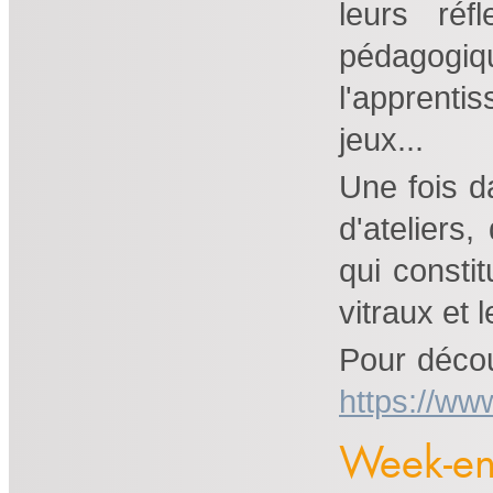
leurs réf
pédagogiq
l'apprenti
jeux...
Une fois da
d'ateliers
qui consti
vitraux et 
Pour découv
https://www
Week-en