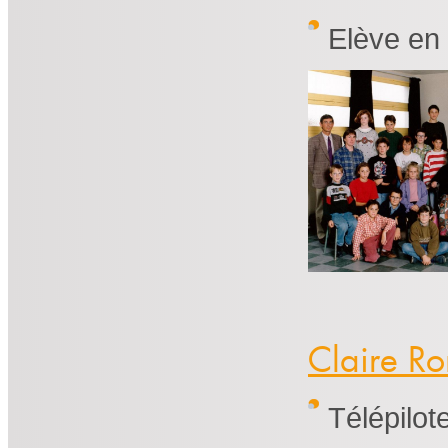
Elève en
Claire Ro
Télépilot