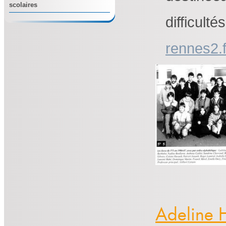
scolaires
difficulté
rennes
2.
Adeline 