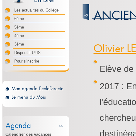
ANCIEN
Les actualités du Collège
6ème
5ème
4ème
Olivier 
3ème
Dispositif ULIS
Pour s'inscrire
Elève de
2017 : E
Mon agenda EcoleDirecte
Le menu du Mois
l'éducati
chercheur
Agenda
>>
destinéea
Calendrier des vacances