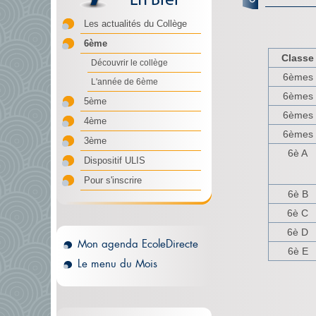
Les actualités du Collège
6ème
Classe
Découvrir le collège
6èmes
L'année de 6ème
6èmes
5ème
6èmes
4ème
6èmes
3ème
6è A
Dispositif ULIS
Pour s'inscrire
6è B
6è C
6è D
Mon agenda EcoleDirecte
6è E
Le menu du Mois