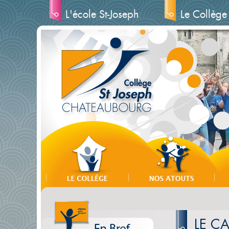
L'école St-Joseph
Le Collège
LE C