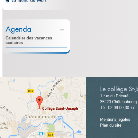
Le menu du Mois
Agenda
>>
Calendrier des vacances
scolaires
Le collège St-
1 rue du Prieuré
35220 Châteaubourg
Tél. 02 99 00 30 77
Mentions légales
Plan du site