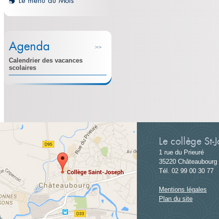
Le menu du Mois
Agenda
>>
Calendrier des vacances
scolaires
Le collège St-
1 rue du Prieuré
35220 Châteaubourg
Tél. 02 99 00 30 77
Mentions légales
Plan du site