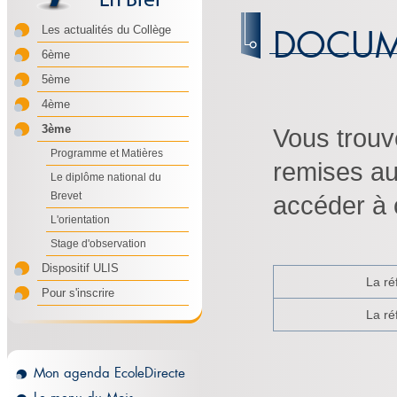
DOCUM
Les actualités du Collège
6ème
5ème
4ème
3ème
Vous trouv
Programme et Matières
remises au
Le diplôme national du
Brevet
accéder à 
L'orientation
Stage d'observation
Dispositif ULIS
La ré
Pour s'inscrire
La ré
Mon agenda EcoleDirecte